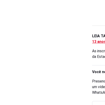
LEIA 
13 ano
As insc
da Estaç
Você n
Presenc
um víde
WhatsA