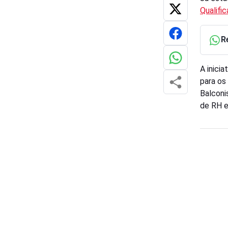
Qualific
R
A inici
para os
Balconi
de RH e