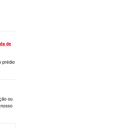
da de
o prédio
ção ou
o nosso