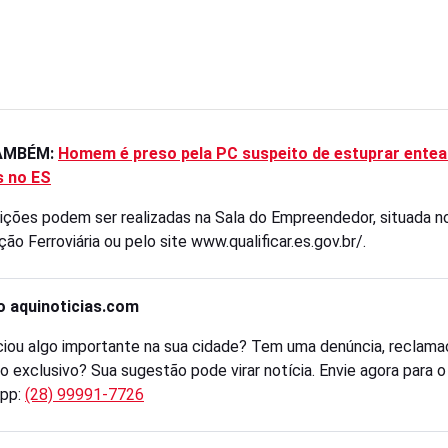
TAMBÉM:
Homem é preso pela PC suspeito de estuprar entea
s no ES
rições podem ser realizadas na Sala do Empreendedor, situada n
ão Ferroviária ou pelo site www.qualificar.es.gov.br/.
o aquinoticias.com
iou algo importante na sua cidade? Tem uma denúncia, reclama
o exclusivo? Sua sugestão pode virar notícia. Envie agora para 
pp:
(28) 99991-7726