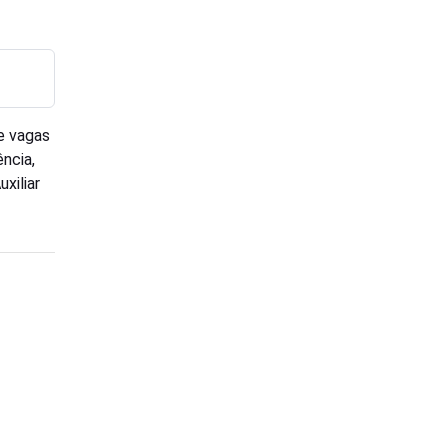
ce vagas
ncia,
xiliar