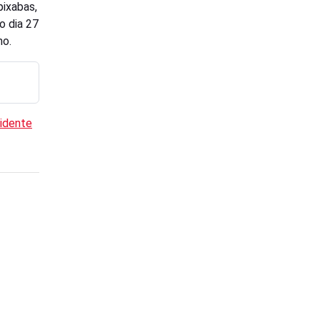
ixabas,
o dia 27
mo.
cidente