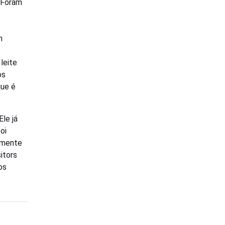
. Foram
m
leite
os
que é
Ele já
oi
almente
itors
os