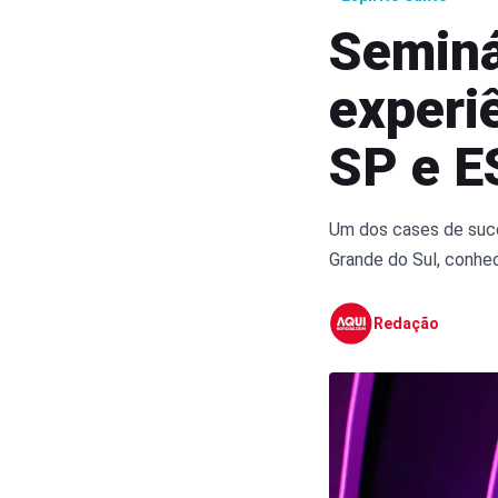
Seminá
experi
SP e E
Um dos cases de suce
Grande do Sul, conhec
Redação