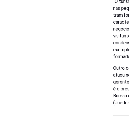
“O turi
nas peq
transfo
caracte
negócio
visitan
condens
exemplo
formado
Outro c
atuou n
gerente
é o pre
Bureau 
(Unedes