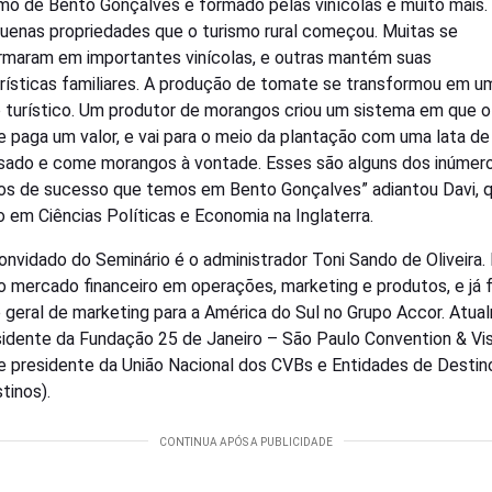
smo de Bento Gonçalves é formado pelas vinícolas e muito mais
uenas propriedades que o turismo rural começou. Muitas se
rmaram em importantes vinícolas, e outras mantém suas
rísticas familiares. A produção de tomate se transformou em u
 turístico. Um produtor de morangos criou um sistema em que o
te paga um valor, e vai para o meio da plantação com uma lata de 
ado e come morangos à vontade. Esses são alguns dos inúmer
s de sucesso que temos em Bento Gonçalves” adiantou Davi, 
 em Ciências Políticas e Economia na Inglaterra.
onvidado do Seminário é o administrador Toni Sando de Oliveira. 
o mercado financeiro em operações, marketing e produtos, e já f
 geral de marketing para a América do Sul no Grupo Accor. Atu
sidente da Fundação 25 de Janeiro – São Paulo Convention & Vis
e presidente da União Nacional dos CVBs e Entidades de Destin
tinos).