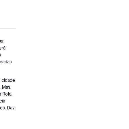
ar
erá
s
ocadas
 cidade
. Mas,
 Rold,
cia
os. Davi