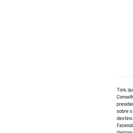
Toni, q
Conselh
preside
sobre o
destino
Fazenda
Visitor