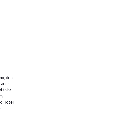
mo, dos
 vice-
i falar
um
do Hotel
&