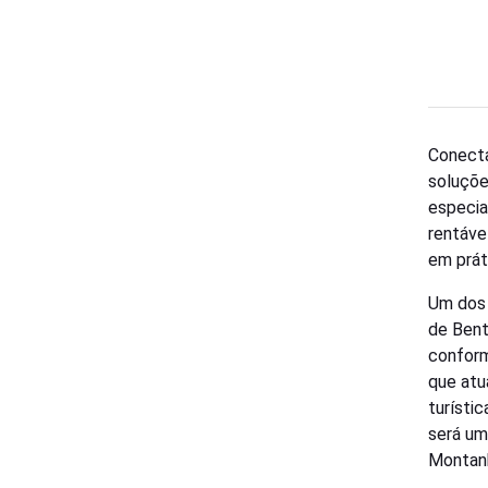
Conecta
soluçõe
especia
rentáve
em prát
Um dos 
de Bent
conform
que atu
turísti
será um
Montanh