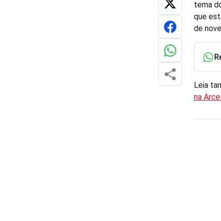
tema do
que est
de nove
R
Leia t
na Arce