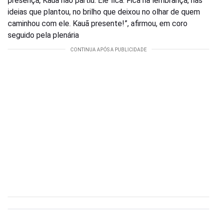
presença, Kauã não partiu. Ele fica. Fica na lembrança, nas
ideias que plantou, no brilho que deixou no olhar de quem
caminhou com ele. Kauã presente!”, afirmou, em coro
seguido pela plenária