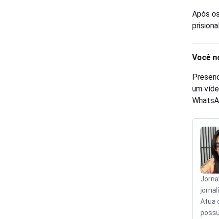
Após os
prision
Você n
Presenc
um víde
WhatsA
Jorna
jornal
Atua 
possu