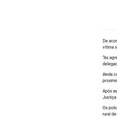
De acor
vítima 
“As agr
delegad
Ainda c
proximi
Após as 
Justiça
Os poli
rural de