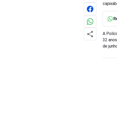
capixab
R
A Políc
32 anos
de junho