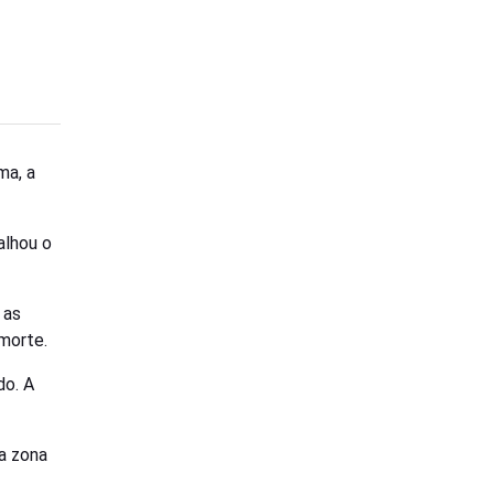
ma, a
alhou o
 as
morte.
do. A
a zona