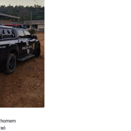
m homem
raó