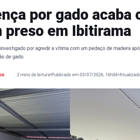
nça por gado acaba
preso em Ibitirama
nvestigado por agredir a vítima com um pedaço de madeira ap
ão de gado.
•
•
on
2 mins de leitura
Publicado em 03/07/2026, 16h06
Atualizad