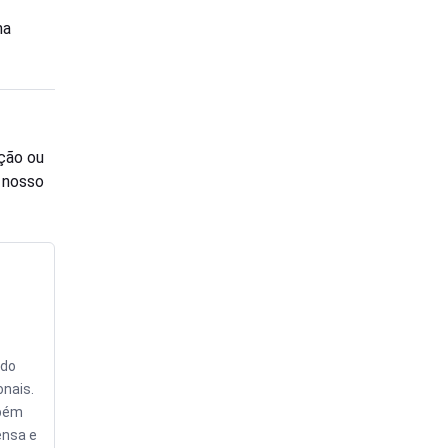
ma
ção ou
o nosso
údo
onais.
mbém
ensa e