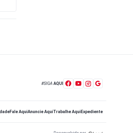
#SIGA
AQUI
idade
Fale Aqui
Anuncie Aqui
Trabalhe Aqui
Expediente