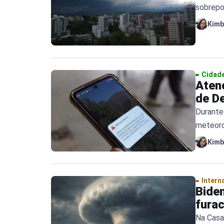
sobrepo
Kimb
Cidad
Atenç
de D
Durante
meteoro
Kimb
Intern
Biden
fura
Na Casa