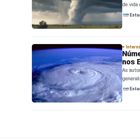
de vida
imedia
Esta
Intern
Núme
nos 
As auto
generali
Esta