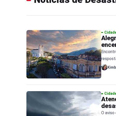
Cidad
Aleg
encer
Encontro
respost
Sul capi
Kimb
Cidad
Atenç
desa
O aviso