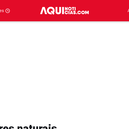
tes
res naturais