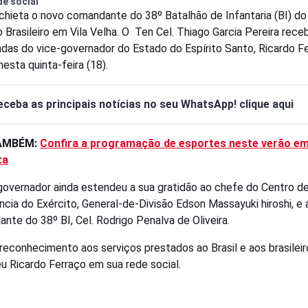
de social
chieta o novo comandante do 38º Batalhão de Infantaria (BI) do
o Brasileiro em Vila Velha. O Ten Cel. Thiago Garcia Pereira rece
ndas do vice-governador do Estado do Espírito Santo, Ricardo F
esta quinta-feira (18).
eceba as principais notícias no seu WhatsApp! clique aqui
TAMBÉM:
Confira a programação de esportes neste verão e
ta
governador ainda estendeu a sua gratidão ao chefe do Centro d
ência do Exército, General-de-Divisão Edson Massayuki hiroshi, e 
nte do 38º BI, Cel. Rodrigo Penalva de Oliveira.
reconhecimento aos serviços prestados ao Brasil e aos brasileir
u Ricardo Ferraço em sua rede social.