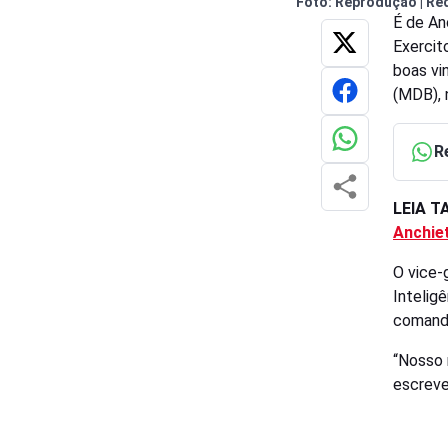
Foto: Reprodução | Re
É de An
Exercit
boas vi
(MDB), n
R
LEIA 
Anchie
O vice-
Intelig
comanda
“Nosso 
escreve