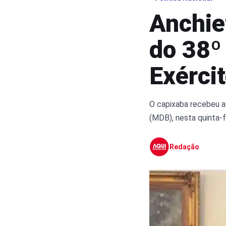
Anchie
do 38º
Exérci
O capixaba recebeu a
(MDB), nesta quinta-fe
Redação