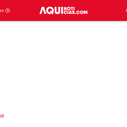
tes
nal