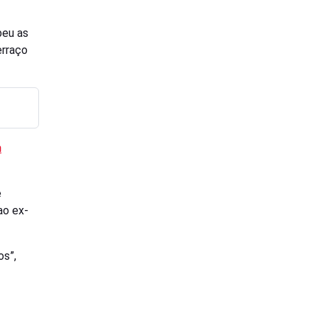
beu as
erraço
m
e
ao ex-
os”,