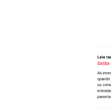
Leia t
Ibatiba
As inve
quando 
os crim
intimid
parente