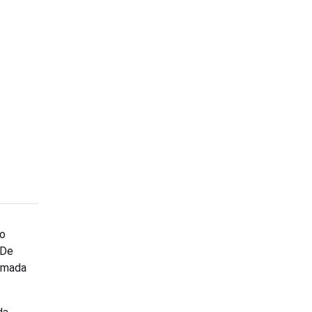
 o
 De
hamada