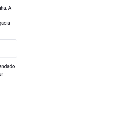
nha. A
gacia
mandado
er