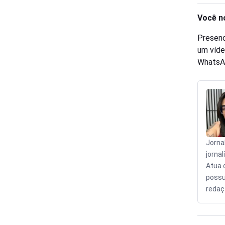
Você n
Presenc
um víde
WhatsA
Jorna
jornal
Atua 
possu
redaçã