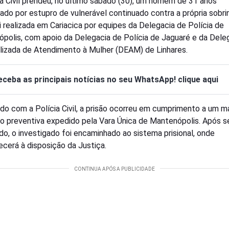
ia Civil prendeu, no último sábado (30), um homem de 31 anos
gado por estupro de vulnerável continuado contra a própria sobri
i realizada em Cariacica por equipes da Delegacia de Polícia de
polis, com apoio da Delegacia de Polícia de Jaguaré e da Dele
lizada de Atendimento à Mulher (DEAM) de Linhares.
eceba as principais notícias no seu WhatsApp! clique aqui
do com a Polícia Civil, a prisão ocorreu em cumprimento a um 
ão preventiva expedido pela Vara Única de Mantenópolis. Após s
ado, o investigado foi encaminhado ao sistema prisional, onde
cerá à disposição da Justiça.