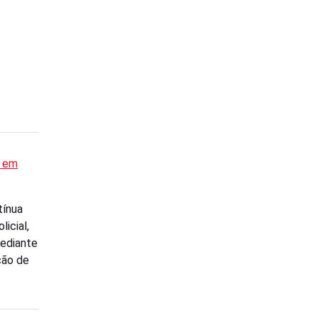
s em
tínua
icial,
mediante
ção de