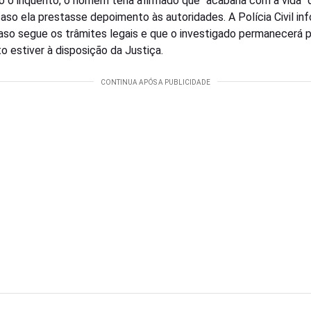
 o inquérito, o homem teria afirmado que “acabaria com a vida” 
caso ela prestasse depoimento às autoridades. A Polícia Civil in
aso segue os trâmites legais e que o investigado permanecerá 
o estiver à disposição da Justiça.