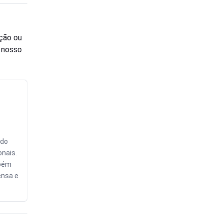
ção ou
o nosso
údo
onais.
mbém
ensa e