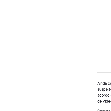
Ainda c
suspeit
acordo 
de víde