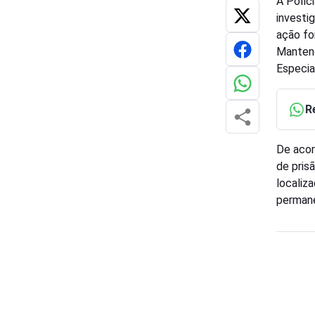
A Políc
investi
ação fo
Mantenó
Especia
R
De acor
de pris
localiz
permane