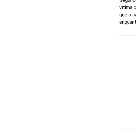
Segundo
vítima 
que o c
enquant