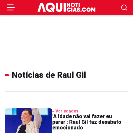
Notícias de Raul Gil
Variedades
'A idade não vai fazer eu
parar': Raul Gil faz desabafo
emocionado