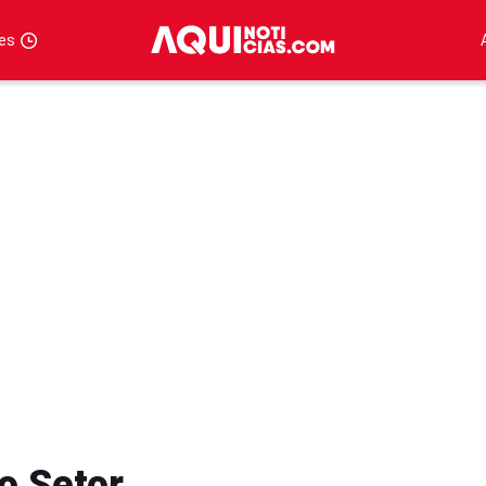
tes
o Setor