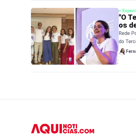
Especi
"O Te
os d
Rede Po
do Terc
recurso
Fern