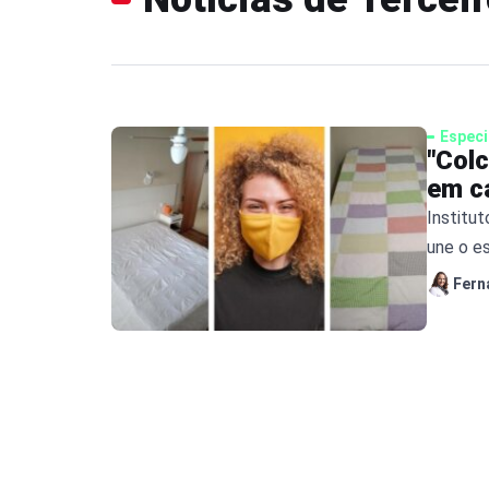
Especi
"Col
em c
Institu
une o es
história
Fern