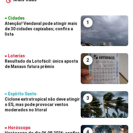
Cidades
1
Atenção! Vendaval pode atingir mais
de 30 cidades capixabas; confira a
lista
Loterias
2
Resultado da Lotofácil: única aposta
de Manaus fatura prêmio
Espírito Santo
3
Ciclone extratropical não deve atingir
o ES, mas pode provocar ventos
moderados no litoral
Horóscopo
4