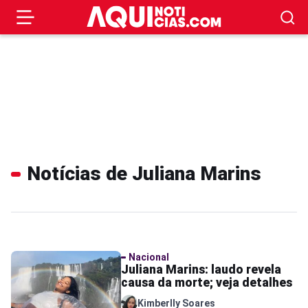
Notícias de Juliana Marins
Nacional
Juliana Marins: laudo revela
causa da morte; veja detalhes
Kimberlly Soares