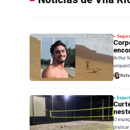
Segur
Corp
enco
Arthur M
enquanto
Rafa
Espor
Curte
nest
O espaç
praticar