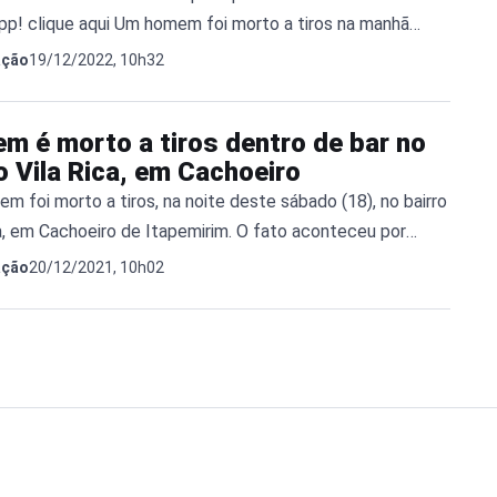
p! clique aqui Um homem foi morto a tiros na manhã
gunda-feira (19), no interior de uma borracharia,
19/12/2022, 10h32
ação
da na avenida Nossa Senhora da Consolação, no bairro Vila
 Cachoeiro de itapemirim. O crime ocorreu por volta das
m é morto a tiros dentro de bar no
 acordo com informações da […]
o Vila Rica, em Cachoeiro
 foi morto a tiros, na noite deste sábado (18), no bairro
ca, em Cachoeiro de Itapemirim. O fato aconteceu por
s 21h 40, dentro de um bar na rua Capitão José Vieira.
20/12/2021, 10h02
ação
as principais notícias no seu WhatsApp! clique aqui De
om informações da Polícia Militar, Thiago Teixeira
 […]