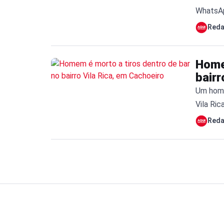
WhatsAp
desta se
Red
localiza
Rica, em
Home
10h. De
bairr
Um homem
Vila Ri
volta da
Red
Receba 
acordo c
Martins,