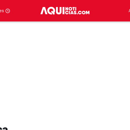
tes
ca