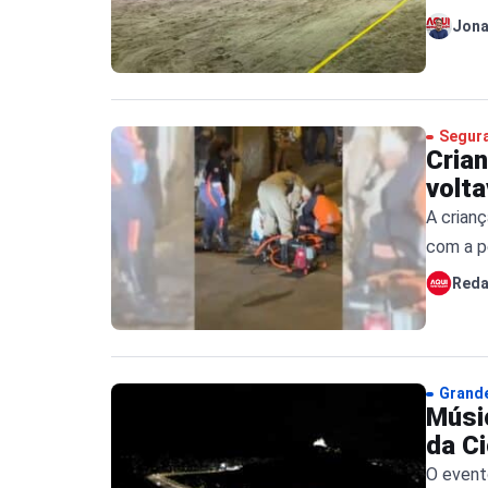
Jona
Segur
Cria
volt
A crian
com a p
Red
Grande
Músi
da Ci
O event