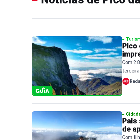
Turis
Pico 
impr
Com 2.8
terceira
naturez
Red
Cidad
Pais
de a
Com fil