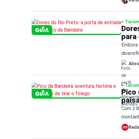
Turis
Dores
para 
Embora 
diversi
natureza
Alis
Turis
Pico 
paisa
Com 2.8
montanh
entre a
Red