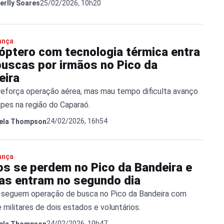
25/02/2026, 10h20
erlly Soares
ança
cóptero com tecnologia térmica entra
buscas por irmãos no Pico da
eira
reforça operação aérea, mas mau tempo dificulta avanço
ipes na região do Caparaó.
24/02/2026, 16h54
ela Thompson
ança
os se perdem no Pico da Bandeira e
as entram no segundo dia
 seguem operação de busca no Pico da Bandeira com
 militares de dois estados e voluntários.
24/02/2026, 10h47
ela Thompson