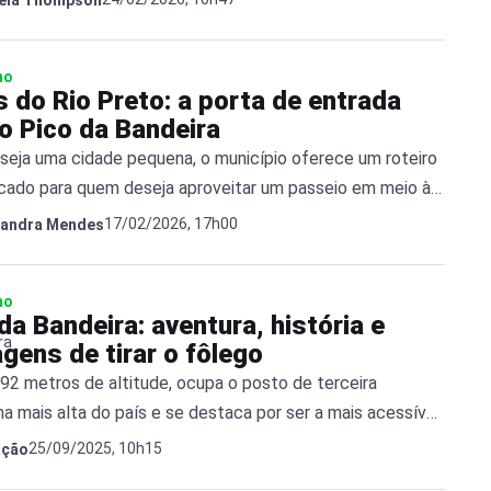
mo
 do Rio Preto: a porta de entrada
o Pico da Bandeira
seja uma cidade pequena, o município oferece um roteiro
ficado para quem deseja aproveitar um passeio em meio à
, cultura e gastronomia regional.
17/02/2026, 17h00
sandra Mendes
mo
da Bandeira: aventura, história e
gens de tirar o fôlego
92 metros de altitude, ocupa o posto de terceira
a mais alta do país e se destaca por ser a mais acessível
s gigantes
25/09/2025, 10h15
ação