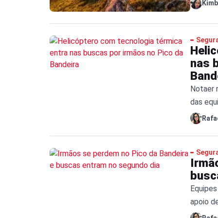
Kimb
Segur
Heli
nas 
Band
Notaer 
das equ
Rafa
Segur
Irmã
busc
Equipes
apoio de
Rafa