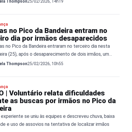
25/02/2026, 14h19
ela Thompson
 de 27 anos, foram localizados pelas equipes de resgate
de difícil acesso. Receba as principais notícias no seu
p! clique […]
ança
as no Pico da Bandeira entram no
eiro dia por irmãos desaparecidos
as no Pico da Bandeira entraram no terceiro dia nesta
feira (25), após o desaparecimento de dois irmãos, um
e 24 anos e uma mulher de 27 anos, na região do
25/02/2026, 10h55
ela Thompson
. O Corpo de Bombeiros Militar do Espírito Santo mantém
ção desde a madrugada do dia 23. Receba as principais
 […]
ança
 | Voluntário relata dificuldades
nte as buscas por irmãos no Pico da
eira
o experiente se uniu às equipes e descreveu chuva, baixa
dade e uso de assovios na tentativa de localizar irmãos