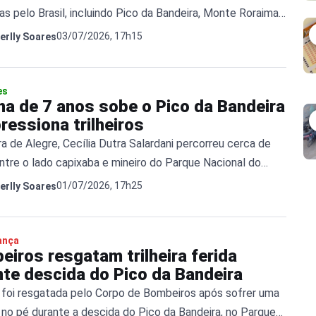
as pelo Brasil, incluindo Pico da Bandeira, Monte Roraima
 dos Órgãos.
03/07/2026, 17h15
erlly Soares
es
na de 7 anos sobe o Pico da Bandeira
ressiona trilheiros
a de Alegre, Cecília Dutra Salardani percorreu cerca de
ntre o lado capixaba e mineiro do Parque Nacional do
.
01/07/2026, 17h25
erlly Soares
ança
iros resgatam trilheira ferida
nte descida do Pico da Bandeira
ra foi resgatada pelo Corpo de Bombeiros após sofrer uma
 no pé durante a descida do Pico da Bandeira, no Parque