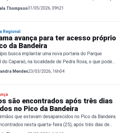
l do Caparaó.
31/05/2026, 09h21
ela Thompson
ca Regional
rama avança para ter acesso próprio
ico da Bandeira
ípio busca implantar uma nova portaria do Parque
l do Caparaó, na localidade de Pedra Roxa, o que pode
 entrada direta ao Pico da Bandeira
23/03/2026, 16h04
sandra Mendes
ança
os são encontrados após três dias
idos no Pico da Bandeira
 irmãos que estavam desaparecidos no Pico da Bandeira
contrados nesta quarta-feira (25), após três dias de
intensas na região do Caparaó. O homem, de 24 anos, e a