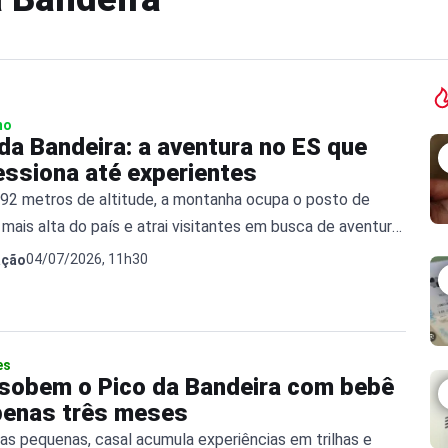
mo
da Bandeira: a aventura no ES que
essiona até experientes
92 metros de altitude, a montanha ocupa o posto de
 mais alta do país e atrai visitantes em busca de aventura,
a e paisagens impressionantes.
04/07/2026, 11h30
ação
es
 sobem o Pico da Bandeira com bebê
penas três meses
has pequenas, casal acumula experiências em trilhas e