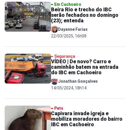
Em Cachoeiro
Beira Rio e trecho do IBC
serão fechados no domingo
(23); entenda
Dayanne Farias
22/03/2025, 16h08
Segurança
VÍDEO | De novo? Carro e
caminhão batem na entrada
do IBC em Cachoeiro
Jonathan Gonçalves
14/05/2024, 18h14
Pets
Capivara invade igreja e
mobiliza moradores do bairro
IBC em Cachoeiro