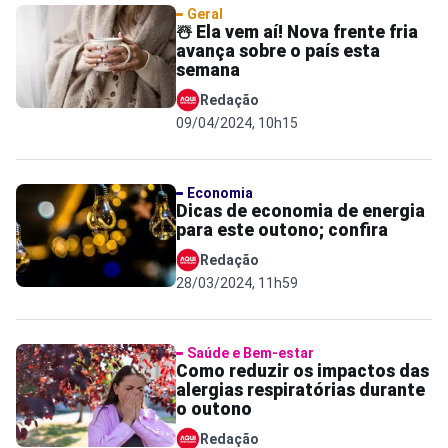
Geral
☃️ Ela vem aí! Nova frente fria
avança sobre o país esta
semana
Redação
09/04/2024, 10h15
Economia
Dicas de economia de energia
para este outono; confira
Redação
28/03/2024, 11h59
Saúde e Bem-estar
Como reduzir os impactos das
alergias respiratórias durante
o outono
Redação