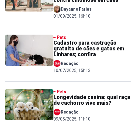
contra cinomose em cães
Dayanne Farias
01/09/2025, 16h10
Pets
Cadastro para castração
gratuita de cães e gatos em
Linhares; confira
Redação
10/07/2025, 15h13
Pets
Longevidade canina: qual raça
de cachorro vive mais?
Redação
09/05/2025, 11h10