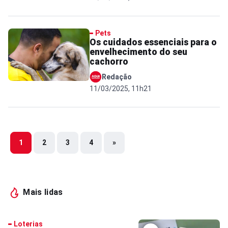
Pets
Os cuidados essenciais para o
envelhecimento do seu
cachorro
Redação
11/03/2025, 11h21
1
2
3
4
»
Mais lidas
Loterias