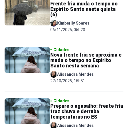
Frente fria muda o tempo no
Espírito Santo nesta quinta
(6)
Kimberlly Soares
06/11/2025, 05h20
Cidades
Nova frente fria se aproxima e
muda o tempo no Espírito
Santo nesta semana
Alissandra Mendes
27/10/2025, 15h51
Cidades
Prepare o agasalho: frente fria
traz chuva e derruba
temperaturas no ES
Alissandra Mendes