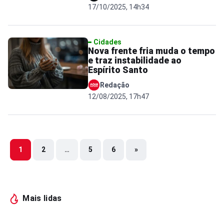
17/10/2025, 14h34
Cidades
Nova frente fria muda o tempo
e traz instabilidade ao
Espírito Santo
Redação
12/08/2025, 17h47
1
2
…
5
6
»
Mais lidas