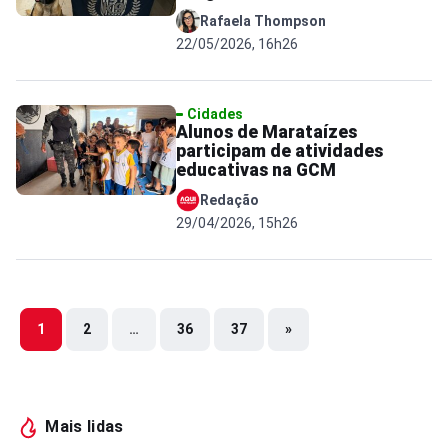
Rafaela Thompson
22/05/2026, 16h26
Cidades
Alunos de Marataízes
participam de atividades
educativas na GCM
Redação
29/04/2026, 15h26
1
2
…
36
37
»
Mais lidas