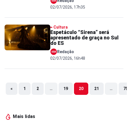
Redação
02/07/2026, 17h35
Cultura
Espetáculo “Sirena” será
apresentado de graça no Sul
do ES
Redação
02/07/2026, 16h48
«
1
2
…
19
20
21
…
75
Mais lidas